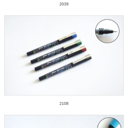
2039
2108