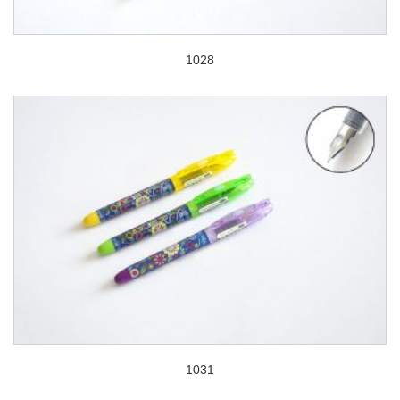
1028
1031