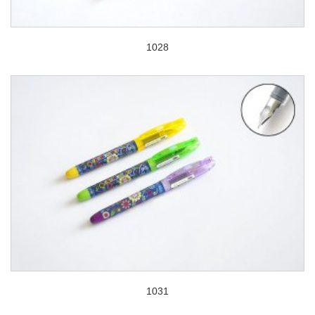
1028
1031