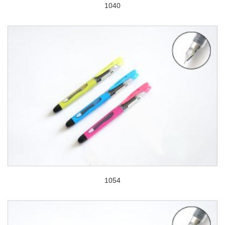
1040
1054